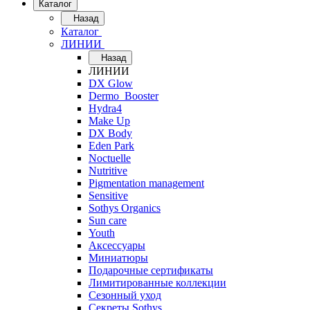
Каталог
Назад
Каталог
ЛИНИИ
Назад
ЛИНИИ
DX Glow
Dermo_Booster
Hydra4
Make Up
DX Body
Eden Park
Noctuelle
Nutritive
Pigmentation management
Sensitive
Sothys Organics
Sun care
Youth
Аксессуары
Миниатюры
Подарочные сертификаты
Лимитированные коллекции
Сезонный уход
Секреты Sothys