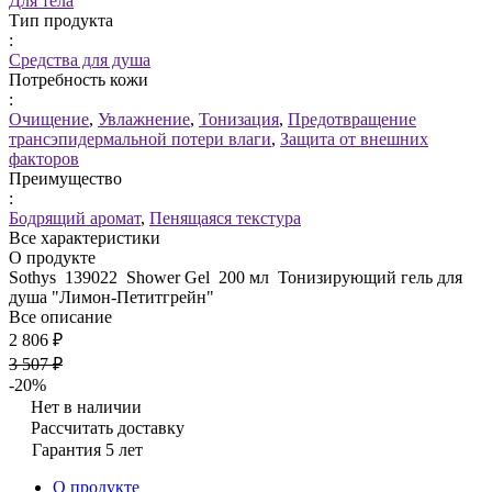
Для тела
Тип продукта
:
Средства для душа
Потребность кожи
:
Очищение
,
Увлажнение
,
Тонизация
,
Предотвращение
трансэпидермальной потери влаги
,
Защита от внешних
факторов
Преимущество
:
Бодрящий аромат
,
Пенящаяся текстура
Все характеристики
О продукте
Sothys 139022 Shower Gel 200 мл Тонизирующий гель для
душа "Лимон-Петитгрейн"
Все описание
2 806 ₽
3 507 ₽
-20%
Нет в наличии
Рассчитать доставку
Гарантия 5 лет
О продукте