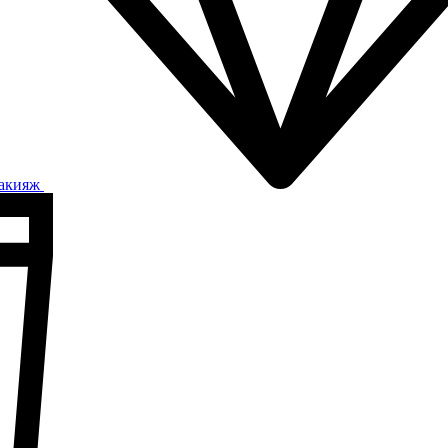
акияж