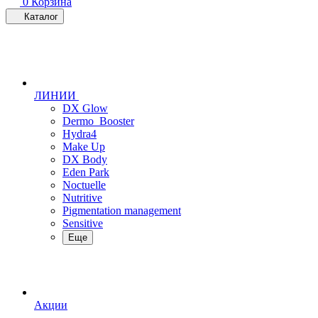
0
Корзина
Каталог
ЛИНИИ
DX Glow
Dermo_Booster
Hydra4
Make Up
DX Body
Eden Park
Noctuelle
Nutritive
Pigmentation management
Sensitive
Еще
Акции