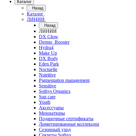
Каталог
Назад
Каталог
ЛИНИИ
Назад
ЛИНИИ
DX Glow
Dermo_Booster
Hydra4
Make Up
DX Body
Eden Park
Noctuelle
Nutritive
Pigmentation management
Sensitive
Sothys Organics
Sun care
Youth
Аксессуары
Миниатюры
Подарочные сертификаты
Лимитированные коллекции
Сезонный уход
Секреты Sothys