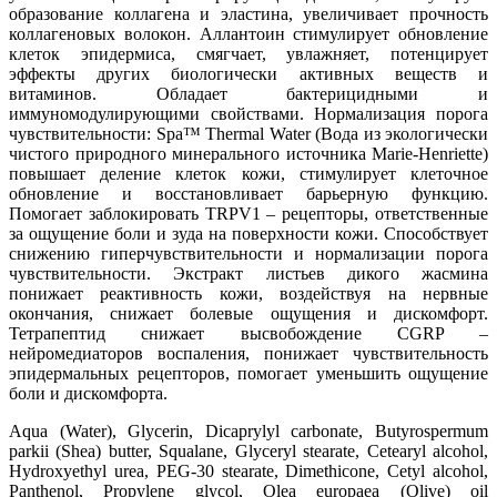
образование коллагена и эластина, увеличивает прочность
коллагеновых волокон. Аллантоин стимулирует обновление
клеток эпидермиса, смягчает, увлажняет, потенцирует
эффекты других биологически активных веществ и
витаминов. Обладает бактерицидными и
иммуномодулирующими свойствами. Нормализация порога
чувствительности: Spa™ Thermal Water (Вода из экологически
чистого природного минерального источника Marie-Henriette)
повышает деление клеток кожи, стимулирует клеточное
обновление и восстановливает барьерную функцию.
Помогает заблокировать TRPV1 – рецепторы, ответственные
за ощущение боли и зуда на поверхности кожи. Способствует
снижению гиперчувствительности и нормализации порога
чувствительности. Экстракт листьев дикого жасмина
понижает реактивность кожи, воздействуя на нервные
окончания, снижает болевые ощущения и дискомфорт.
Тетрапептид снижает высвобождение CGRP –
нейромедиаторов воспаления, понижает чувствительность
эпидермальных рецепторов, помогает уменьшить ощущение
боли и дискомфорта.
Aqua (Water), Glycerin, Dicaprylyl carbonate, Butyrospermum
parkii (Shea) butter, Squalane, Glyceryl stearate, Cetearyl alcohol,
Hydroxyethyl urea, PEG-30 stearate, Dimethicone, Cetyl alcohol,
Panthenol, Propylene glycol, Olea europaea (Olive) oil