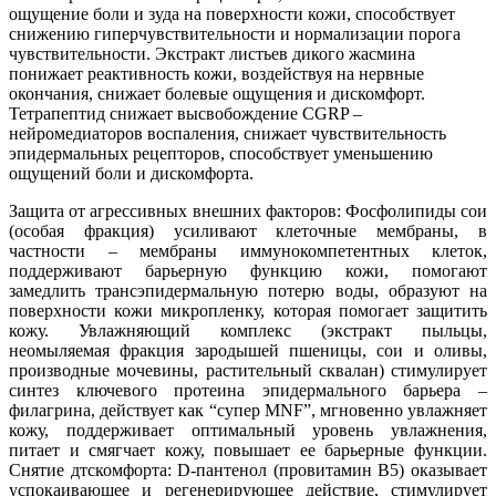
ощущение боли и зуда на поверхности кожи, способствует
снижению гиперчувствительности и нормализации порога
чувствительности. Экстракт листьев дикого жасмина
понижает реактивность кожи, воздействуя на нервные
окончания, снижает болевые ощущения и дискомфорт.
Тетрапептид снижает высвобождение CGRP –
нейромедиаторов воспаления, снижает чувствительность
эпидермальных рецепторов, способствует уменьшению
ощущений боли и дискомфорта.
Защита от агрессивных внешних факторов: Фосфолипиды сои
(особая фракция) усиливают клеточные мембраны, в
частности – мембраны иммунокомпетентных клеток,
поддерживают барьерную функцию кожи, помогают
замедлить трансэпидермальную потерю воды, образуют на
поверхности кожи микропленку, которая помогает защитить
кожу. Увлажняющий комплекс (экстракт пыльцы,
неомыляемая фракция зародышей пшеницы, сои и оливы,
производные мочевины, растительный сквалан) стимулирует
синтез ключевого протеина эпидермального барьера –
филагрина, действует как “супер MNF”, мгновенно увлажняет
кожу, поддерживает оптимальный уровень увлажнения,
питает и смягчает кожу, повышает ее барьерные функции.
Снятие дтскомфорта: D-пантенол (провитамин B5) оказывает
успокаивающее и регенерирующее действие, стимулирует