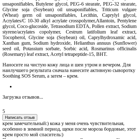
unsaponifiables, Butylene glycol, PEG-6 stearate, PEG-32 stearate,
Glycine soja (Soybean) oil unsaponifiables, Triticum vulgare
(Wheat) germ oil unsaponifiables, Lecithin, Caprylyl glycol,
Acrylates/C 10-30 alkyl acrylate crosspolymer,Allantoin, Pentylene
glycol, Coco-glucoside, Tetrasodium EDTA, Pollen extract, Sodium
styrene/acrylates copolymer, Cestrum latifolium leaf extract,
Tocopherol, Glycine soja (Soybean) oil, Caprylhydroxamic acid,
Xanthan gum, Sodium hydroxide, Helianthus annuus (Sunflower)
seed oil, Potassium sorbate, Sorbic acid, Rosmarinus officinalis
(Rosemary) leaf extract, Acetyl tetrapeptide-15, BHT.
Наносите на чистую кожу лица и шеи утром и вечером. Для
наилучшего результата сначала нанесите активную сыворотку
Soothing SOS Serum, а затем – крем.
Загрузка отзывов...
5
Написать отзыв
крем замечательный:) кожа у меня очень чувствительная,
особенно в зимний период, щеки после мороза бордовые, этот
крем просто мой спаситель:)