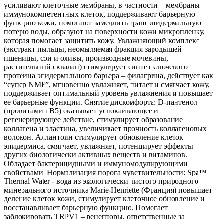
усиливают клеточные мембраны, в частности – мембраны
иммунокомпетентных клеток, поддерживают барьерную
функцию кожи, помогают замедлить трансэпидермальную
потерю воды, образуют на поверхности кожи микропленку,
которая помогает защитить кожу. Увлажняющий комплекс
(экстракт пыльцы, неомыляемая фракция зародышей
пшеницы, сои и оливы, производные мочевины,
растительный сквалан) стимулирует синтез ключевого
протеина эпидермального барьера – филагрина, действует как
“супер NMF”, мгновенно увлажняет, питает и смягчает кожу,
поддерживает оптимальный уровень увлажнения и повышает
ее барьерные функции. Снятие дискомфорта: D-пантенол
(провитамин B5) оказывает успокаивающее и
регенерирующее действие, стимулирует образование
коллагена и эластина, увеличивает прочность коллагеновых
волокон. Аллантоин стимулирует обновление клеток
эпидермиса, смягчает, увлажняет, потенцирует эффекты
других биологически активных веществ и витаминов.
Обладает бактерицидными и иммуномодулирующими
свойствами. Нормализация порога чувствительности: Spa™
Thermal Water - вода из экологически чистого природного
минерального источника Marie-Henriette (Франция) повышает
деление клеток кожи, стимулирует клеточное обновление и
восстанавливает барьерную функцию. Помогает
заблокировать TRPV1 – рецепторы, ответственные за