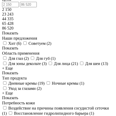
2 150
23 243
44 335
65 428
86 520
Показать
Наши предложения
Хит
(
6
)
Советуем
(
2
)
Показать
Область применения
Для глаз
(
2
)
Для губ
(
1
)
Для зоны декольте
(
3
)
Для лица
(
21
)
Для шеи
(
13
)
+ Еще
Показать
Тип продукта
Дневные кремы
(
19
)
Ночные кремы
(
1
)
Уход за глазами
(
2
)
+ Еще
Показать
Потребность кожи
Воздействие на причины появления сосудистой сеточки
(
1
)
Восстановление гидролипидного барьера
(
1
)