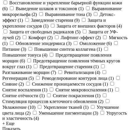
Восстановление и укрепление барьерной функции кожи
(
6
)
Выведение шлаков и токсинов
(
1
)
Выравнивание
микрорельефа
(
2
)
Выравнивание тона
(
3
)
Детокс-
эффект
(
1
)
Замедление старения
(
9
)
Защита и
укрепление сосудов
(
1
)
Защита от внешних факторов
(
4
)
Защита от свободных радикалов
(
5
)
Защита от УФ-
лучей
(
2
)
Комфорт
(
2
)
Лифтинг-эффект
(
2
)
Мягкость
(
1
)
Обновление эпидермиса
(
3
)
Омоложение
(
6
)
Питание
(
3
)
Повышение синтеза коллагена
(
1
)
Повышение тонуса
(
4
)
Предотвращение появления
морщин
(
6
)
Предотвращение появления тёмных кругов
вокруг глаз
(
1
)
Предотвращение старения
(
1
)
Разглаживание морщин
(
7
)
Ревитализация
(
4
)
Регенерация
(
5
)
Ремоделирование контуров лица
(
1
)
Сияние
(
2
)
Снижение проницаемости сосудов
(
1
)
Снятие воспаления
(
1
)
Снятие микровоспаления
(
1
)
Снятие отёчности
(
1
)
Снятие покраснения
(
1
)
Стимуляция процессов клеточного обновления
(
2
)
Увлажнение
(
10
)
Укрепление тканей
(
1
)
Улучшение
цвета лица
(
2
)
Уменьшение пигментации
(
3
)
Упругость
и эластичность
(
4
)
+ Еще
Показать