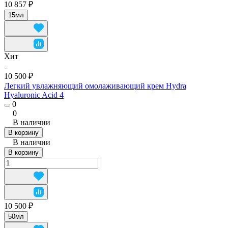
10 857 ₽
15мл
Хит
10 500 ₽
Легкий увлажняющий омолаживающий крем Hydra
Hyaluronic Acid 4
0
0
В наличии
В корзину
В наличии
В корзину
10 500 ₽
50мл