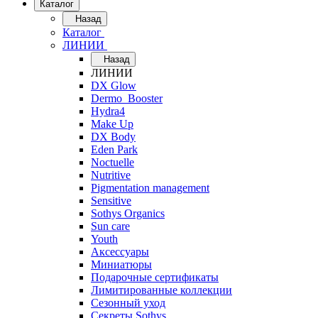
Каталог
Назад
Каталог
ЛИНИИ
Назад
ЛИНИИ
DX Glow
Dermo_Booster
Hydra4
Make Up
DX Body
Eden Park
Noctuelle
Nutritive
Pigmentation management
Sensitive
Sothys Organics
Sun care
Youth
Аксессуары
Миниатюры
Подарочные сертификаты
Лимитированные коллекции
Сезонный уход
Секреты Sothys