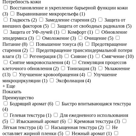
Потребность кожи
Восстановление и укрепление барьерной функции кожи
(
3
)
Выравнивание микрорельефа
(
1
)
Гладкость
(
2
)
Замедление старения
(
2
)
Защита от
внешних факторов
(
5
)
Защита от свободных радикалов
(
5
)
Защита от УФ-лучей
(
1
)
Комфорт
(
1
)
Обновление
эпидермиса
(
3
)
Омоложение
(
3
)
Очищение
(
5
)
Питание
(
8
)
Повышение тонуса
(
6
)
Предотвращение
старения
(
2
)
Предотвращение трансэпидермальной потери
влаги
(
3
)
Регенерация
(
3
)
Сияние
(
1
)
Смягчение
(
10
)
Снятие микровоспаления
(
4
)
Стимуляция процессов
клеточного обновления
(
2
)
Тонизация
(
3
)
Увлажнение
(
13
)
Улучшение кровообращения
(
4
)
Улучшение
микроциркуляции
(
1
)
Эксфолиация
(
4
)
+ Еще
Показать
Преимущество
Бодрящий аромат
(
6
)
Быстро впитывающаяся текстура
(
4
)
Гелевая текстура
(
1
)
Для ежедневного использования
(
5
)
Изысканный аромат
(
6
)
Кремовая текстура
(
3
)
Лёгкая текстура
(
4
)
Насыщенная текстура
(
2
)
Не
оставляет жирной пленки
(
5
)
Нежный аромат
(
1
)