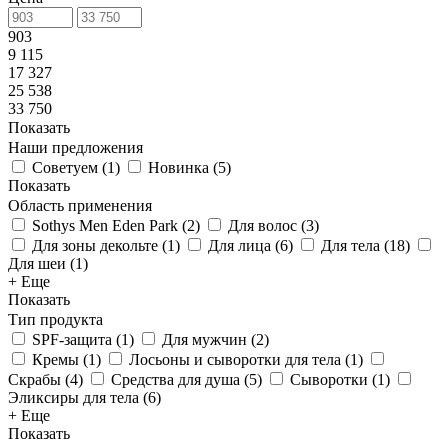
903
9 115
17 327
25 538
33 750
Показать
Наши предложения
Советуем
(
1
)
Новинка
(
5
)
Показать
Область применения
Sothys Men Eden Park
(
2
)
Для волос
(
3
)
Для зоны декольте
(
1
)
Для лица
(
6
)
Для тела
(
18
)
Для шеи
(
1
)
+ Еще
Показать
Тип продукта
SPF-защита
(
1
)
Для мужчин
(
2
)
Кремы
(
1
)
Лосьоны и сыворотки для тела
(
1
)
Скрабы
(
4
)
Средства для душа
(
5
)
Сыворотки
(
1
)
Эликсиры для тела
(
6
)
+ Еще
Показать